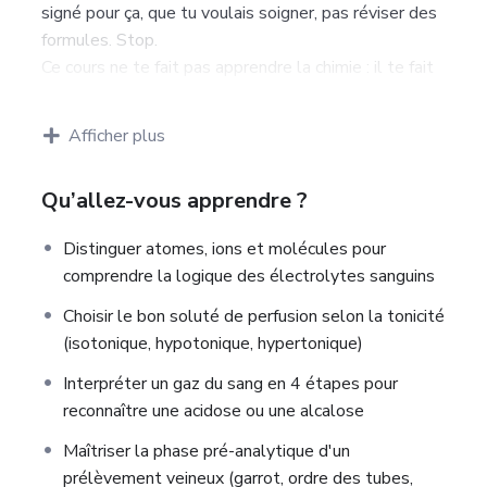
signé pour ça, que tu voulais soigner, pas réviser des
formules. Stop.
Ce cours ne te fait pas apprendre la chimie : il te fait
la
parler cliniquement
. En cinq heures, tu vas
passer d’étudiant.e qui subit un ionogramme à
Afficher plus
soignant.e qui l’interprète. Tu vas savoir pourquoi on
ne perfuse jamais d’eau distillée, ce qu’un gaz du
Qu’allez-vous apprendre ?
sang raconte sur ton patient, et comment ton garrot
mal posé peut faire prescrire un traitement inutile.
Distinguer atomes, ions et molécules pour
Chaque leçon est courte, concrète, et rattachée à
comprendre la logique des électrolytes sanguins
une action de stage. Zéro théorie hors-sol, zéro
jargon lâché sans analogie. À la fin, tu auras la
Choisir le bon soluté de perfusion selon la tonicité
compétence que ton jury de DEI attend :
lire des
(isotonique, hypotonique, hypertonique)
chiffres et les traduire en sécurité patient.
Interpréter un gaz du sang en 4 étapes pour
reconnaître une acidose ou une alcalose
Maîtriser la phase pré-analytique d'un
prélèvement veineux (garrot, ordre des tubes,