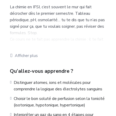
La chimie en IFSI, c’est souvent le mur qui fait
décrocher dès le premier semestre. Tableau
périodique, pH, osmolarité… tu te dis que tu n’as pas
signé pour ça, que tu voulais soigner, pas réviser des
formules. Stop.
Ce cours ne te fait pas apprendre la chimie : il te fait
la
parler cliniquement
. En cinq heures, tu vas
passer d’étudiant.e qui subit un ionogramme à
Afficher plus
soignant.e qui l’interprète. Tu vas savoir pourquoi on
ne perfuse jamais d’eau distillée, ce qu’un gaz du
Qu’allez-vous apprendre ?
sang raconte sur ton patient, et comment ton garrot
mal posé peut faire prescrire un traitement inutile.
Distinguer atomes, ions et molécules pour
Chaque leçon est courte, concrète, et rattachée à
comprendre la logique des électrolytes sanguins
une action de stage. Zéro théorie hors-sol, zéro
jargon lâché sans analogie. À la fin, tu auras la
Choisir le bon soluté de perfusion selon la tonicité
compétence que ton jury de DEI attend :
lire des
(isotonique, hypotonique, hypertonique)
chiffres et les traduire en sécurité patient.
Interpréter un gaz du sang en 4 étapes pour