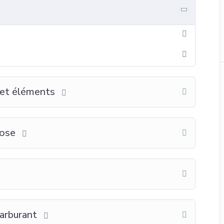
 et éléments
mose
carburant