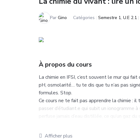
La chimie du vivant : lire u
Par
Gino
Catégories :
Semestre 1
,
U.E 2.1 
À propos du cours
La chimie en IFSI, c’est souvent le mur qui fai
pH, osmolarité… tu te dis que tu n’as pas signé
formules. Stop.
Ce cours ne te fait pas apprendre la chimie : il t
passer d’étudiant.e qui subit un ionogramme à s
perfuse jamais d’eau distillée, ce qu’un gaz d
mal posé peut faire prescrire un traitement inut
Chaque leçon est courte, concrète, et rattaché
Afficher plus
jargon lâché sans analogie. À la fin, tu auras 