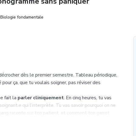
n ionogramme sans paniquer
: Biologie fondamentale
t décrocher dès le premier semestre. Tableau périodique,
 pour ça, que tu voulais soigner, pas réviser des
e fait la
parler cliniquement
. En cinq heures, tu vas
oignant.e qui l’interprète. Tu vas savoir pourquoi on ne
u sang raconte sur ton patient, et comment ton garrot
ile.
e à une action de stage. Zéro théorie hors-sol, zéro
la compétence que ton jury de DEI attend :
lire des