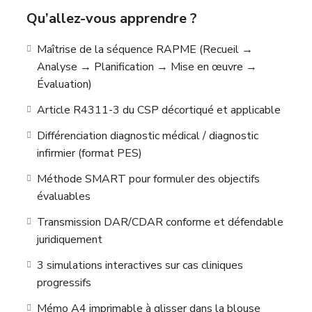
œuvre tes actions dans les 3 cadres (propre,
Qu’allez-vous apprendre ?
prescrit, collaboratif), évaluer tes résultats et
réajuster sans paniquer.
Maîtrise de la séquence RAPME (Recueil →
Le tout sourcé, avec 3 simulations cliniques, 5 quiz,
Analyse → Planification → Mise en œuvre →
20 flashcards et un mémo A4 imprimable à glisser
Évaluation)
dans ta blouse.
Article R4311-3 du CSP décortiqué et applicable
Différenciation diagnostic médical / diagnostic
infirmier (format PES)
Méthode SMART pour formuler des objectifs
évaluables
Transmission DAR/CDAR conforme et défendable
juridiquement
3 simulations interactives sur cas cliniques
progressifs
Mémo A4 imprimable à glisser dans la blouse