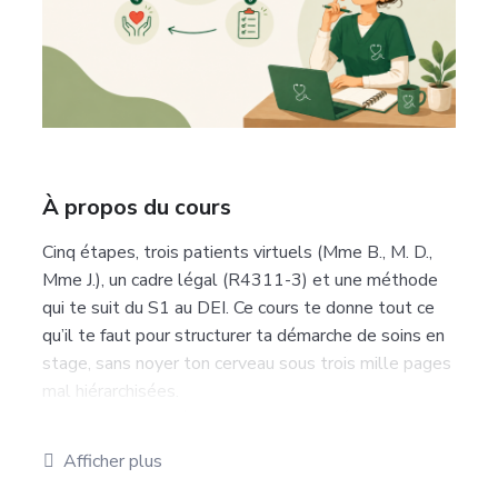
À propos du cours
Cinq étapes, trois patients virtuels (Mme B., M. D.,
Mme J.), un cadre légal (R4311-3) et une méthode
qui te suit du S1 au DEI. Ce cours te donne tout ce
qu’il te faut pour structurer ta démarche de soins en
stage, sans noyer ton cerveau sous trois mille pages
mal hiérarchisées.
Tu vas apprendre à : recueillir les données qui
comptent, formuler des diagnostics infirmiers
Afficher plus
défendables, écrire des objectifs SMART, mettre en