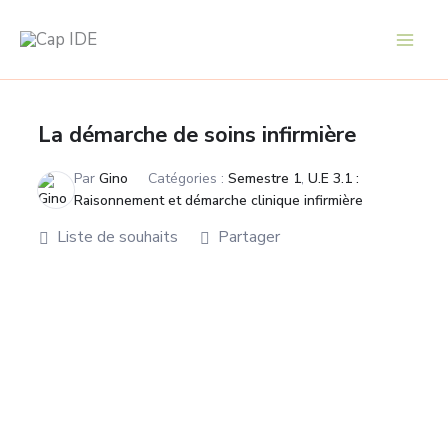
Aller
au
contenu
La démarche de soins infirmière
Par
Gino
Catégories :
Semestre 1
,
U.E 3.1 :
Raisonnement et démarche clinique infirmière
Liste de souhaits
Partager