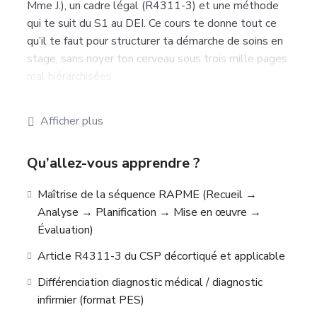
Mme J.), un cadre légal (R4311-3) et une méthode
qui te suit du S1 au DEI. Ce cours te donne tout ce
qu’il te faut pour structurer ta démarche de soins en
stage, sans noyer ton cerveau sous trois mille pages
mal hiérarchisées.
Tu vas apprendre à : recueillir les données qui
comptent, formuler des diagnostics infirmiers
Afficher plus
défendables, écrire des objectifs SMART, mettre en
œuvre tes actions dans les 3 cadres (propre,
Qu’allez-vous apprendre ?
prescrit, collaboratif), évaluer tes résultats et
réajuster sans paniquer.
Maîtrise de la séquence RAPME (Recueil →
Le tout sourcé, avec 3 simulations cliniques, 5 quiz,
Analyse → Planification → Mise en œuvre →
20 flashcards et un mémo A4 imprimable à glisser
Évaluation)
dans ta blouse.
Article R4311-3 du CSP décortiqué et applicable
Différenciation diagnostic médical / diagnostic
infirmier (format PES)