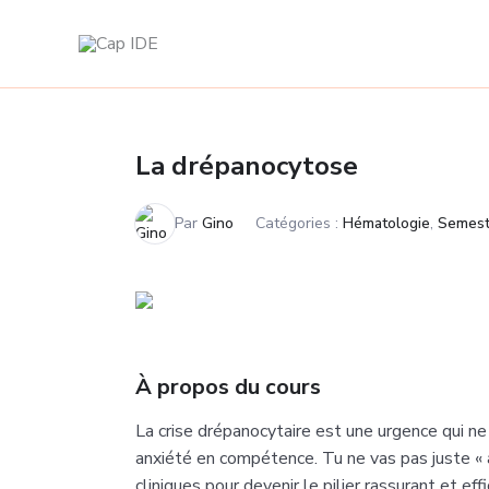
Aller
au
contenu
La drépanocytose
Par
Gino
Catégories :
Hématologie
,
Semest
À propos du cours
La crise drépanocytaire est une urgence qui ne
anxiété en compétence. Tu ne vas pas juste « 
cliniques pour devenir le pilier rassurant et ef