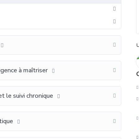
U
urgence à maîtriser
C
et le suivi chronique
tique