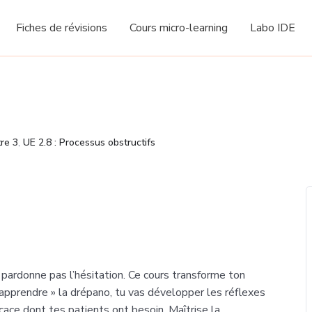
Fiches de révisions
Cours micro-learning
Labo IDE
re 3
,
UE 2.8 : Processus obstructifs
 pardonne pas l’hésitation. Ce cours transforme ton
apprendre » la drépano, tu vas développer les réflexes
ficace dont tes patients ont besoin. Maîtrise la