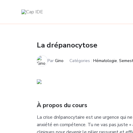
Aller
au
contenu
La drépanocytose
Par
Gino
Catégories :
Hématologie
,
Semest
À propos du cours
La crise drépanocytaire est une urgence qui ne
anxiété en compétence. Tu ne vas pas juste « 
cliniques pour devenir le pilier rassurant et ef