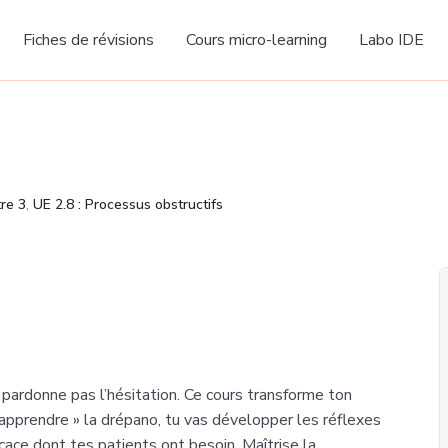
Fiches de révisions
Cours micro-learning
Labo IDE
re 3
,
UE 2.8 : Processus obstructifs
 pardonne pas l’hésitation. Ce cours transforme ton
apprendre » la drépano, tu vas développer les réflexes
ficace dont tes patients ont besoin. Maîtrise la