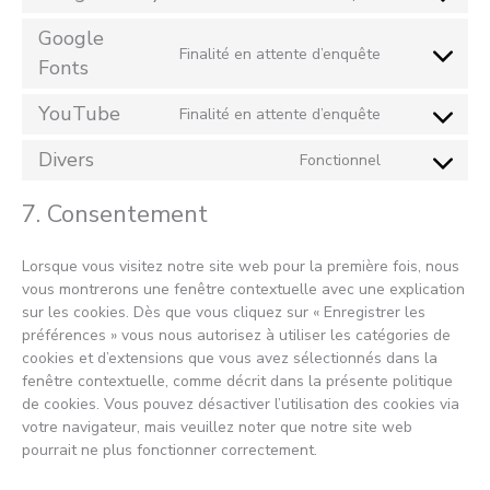
service
Consent
sourcebuster
to
Google
js
service
Finalité en attente d’enquête
Consent
Fonts
google-
to
analytics
service
YouTube
Finalité en attente d’enquête
Consent
google-
to
fonts
Divers
Fonctionnel
service
Consent
youtube
to
7. Consentement
service
divers
Lorsque vous visitez notre site web pour la première fois, nous
vous montrerons une fenêtre contextuelle avec une explication
sur les cookies. Dès que vous cliquez sur « Enregistrer les
préférences » vous nous autorisez à utiliser les catégories de
cookies et d’extensions que vous avez sélectionnés dans la
fenêtre contextuelle, comme décrit dans la présente politique
de cookies. Vous pouvez désactiver l’utilisation des cookies via
votre navigateur, mais veuillez noter que notre site web
pourrait ne plus fonctionner correctement.