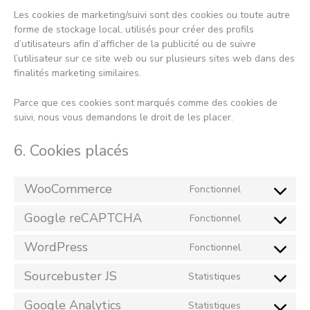
Les cookies de marketing/suivi sont des cookies ou toute autre
forme de stockage local, utilisés pour créer des profils
d’utilisateurs afin d’afficher de la publicité ou de suivre
l’utilisateur sur ce site web ou sur plusieurs sites web dans des
finalités marketing similaires.
Parce que ces cookies sont marqués comme des cookies de
suivi, nous vous demandons le droit de les placer.
6. Cookies placés
WooCommerce
Fonctionnel
Consent
to
Google reCAPTCHA
Fonctionnel
service
Consent
woocommerc
to
WordPress
Fonctionnel
service
Consent
google-
to
Sourcebuster JS
Statistiques
recaptcha
service
Consent
wordpress
to
Google Analytics
Statistiques