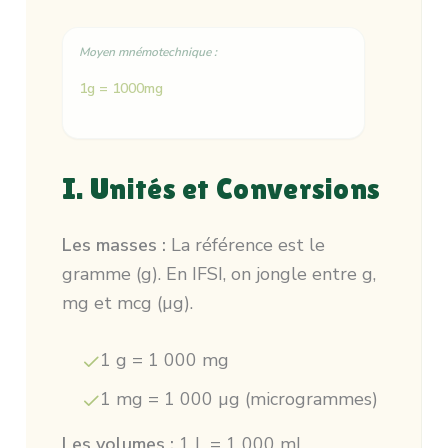
Moyen mnémotechnique :
1g = 1000mg
I. Unités et Conversions
Les masses :
La référence est le
gramme (g). En IFSI, on jongle entre g,
mg et mcg (µg).
1 g = 1 000 mg
1 mg = 1 000 µg (microgrammes)
Les volumes :
1 L = 1 000 mL.