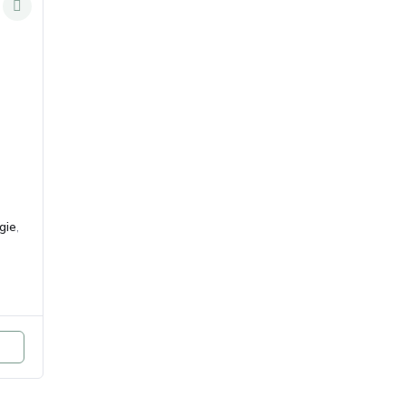
e
gie
,