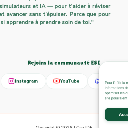
 simulateurs et IA — pour t’aider à réviser
et avancer sans t’épuiser. Parce que pour
si apprendre à prendre soin de toi."
Rejoins la communauté ESI
Instagram
YouTube
Discord
Pour t'offrir l
informations d
optimiser les o
site pourraient
Acce
Copyright © 2026 | Cap IDE