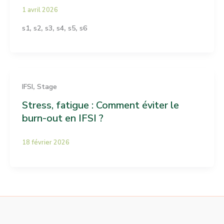
1 avril 2026
,
,
,
,
,
s1
s2
s3
s4
s5
s6
,
IFSI
Stage
Stress, fatigue : Comment éviter le
burn-out en IFSI ?
18 février 2026