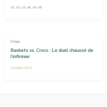
,
,
,
,
,
s1
s2
s3
s4
s5
s6
Stage
Baskets vs. Crocs : Le duel chaussé de
l’infirmier
18 juillet 2023